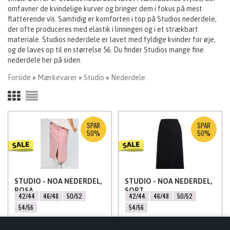
omfavner de kvindelige kurver og bringer dem i fokus på mest
flatterende vis. Samtidig er komforten i top på Studios nederdele,
der ofte produceres med elastik i linningen og i et strækbart
materiale. Studios nederdele er lavet med fyldige kvinder for øje,
og de laves op til en størrelse 56. Du finder Studios mange fine
nederdele her på siden.
Forside
»
Mærkevarer
»
Studio
»
Nederdele
SPAR
SPAR
50%
50%
STUDIO - NOA NEDERDEL,
STUDIO - NOA NEDERDEL,
ROSA
SORT
42/44
46/48
50/52
42/44
46/48
50/52
54/56
54/56
299,50
DKK
299,50
DKK
599,00
599,00