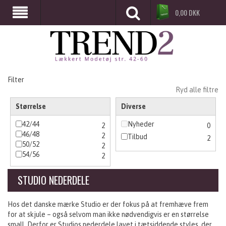
0,00
DKK
Filter
Ryd alle filtre
Størrelse
Diverse
42/44
Nyheder
2
0
46/48
2
Tilbud
2
50/52
2
54/56
2
STUDIO NEDERDELE
Hos det danske mærke Studio er der fokus på at fremhæve frem
for at skjule – også selvom man ikke nødvendigvis er en størrelse
small. Derfor er Studios nederdele lavet i tætsiddende styles, der