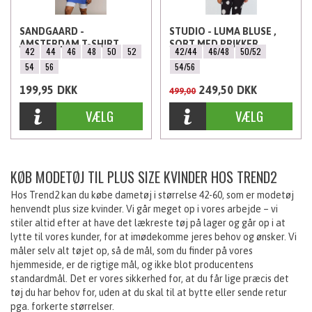
SANDGAARD -
STUDIO - LUMA BLUSE ,
AMSTERDAM T-SHIRT,
SORT MED PRIKKER
42
44
46
48
50
52
42/44
46/48
50/52
KOBOLT BLÅ
54
56
54/56
199,95
DKK
249,50
DKK
499,00
KØB MODETØJ TIL PLUS SIZE KVINDER HOS TREND2
Hos Trend2 kan du købe dametøj i størrelse 42-60, som er modetøj
henvendt plus size kvinder. Vi går meget op i vores arbejde – vi
stiler altid efter at have det lækreste tøj på lager og går op i at
lytte til vores kunder, for at imødekomme jeres behov og ønsker. Vi
måler selv alt tøjet op, så de mål, som du finder på vores
hjemmeside, er de rigtige mål, og ikke blot producentens
standardmål. Det er vores sikkerhed for, at du får lige præcis det
tøj du har behov for, uden at du skal til at bytte eller sende retur
pga. forkerte størrelser.