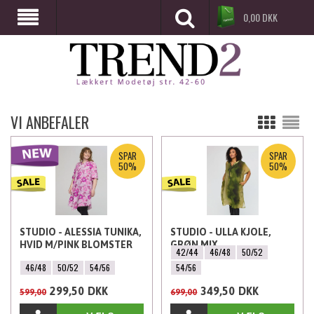
0,00
DKK
VI ANBEFALER
SPAR
SPAR
50%
50%
STUDIO - ALESSIA TUNIKA,
STUDIO - ULLA KJOLE,
HVID M/PINK BLOMSTER
GRØN MIX
42/44
46/48
50/52
46/48
50/52
54/56
54/56
299,50
DKK
349,50
DKK
599,00
699,00