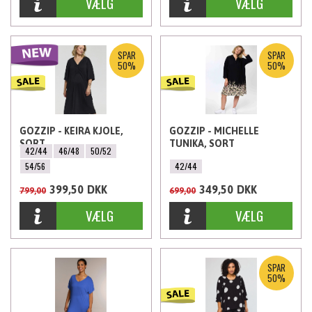
SPAR
SPAR
50%
50%
GOZZIP - KEIRA KJOLE,
GOZZIP - MICHELLE
SORT
TUNIKA, SORT
42/44
46/48
50/52
54/56
42/44
399,50
DKK
349,50
DKK
799,00
699,00
SPAR
50%