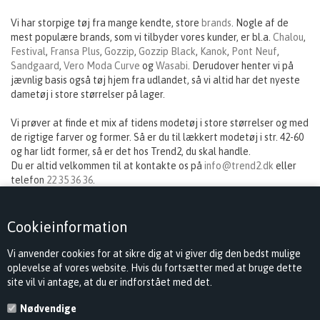
Vi har storpige tøj fra mange kendte, store
brands
. Nogle af de
mest populære brands, som vi tilbyder vores kunder, er bl.a.
Chalou
,
Festival
,
Fransa Plus
,
Gozzip
,
Gozzip Black
,
Kanok
,
Pont Neuf
,
Sandgaard
,
Vero Moda Curve
og
Wasabi
. Derudover henter vi på
jævnlig basis også tøj hjem fra udlandet, så vi altid har det nyeste
dametøj i store størrelser på lager.
Vi prøver at finde et mix af tidens modetøj i store størrelser og med
de rigtige farver og former. Så er du til lækkert modetøj i str. 42-60
og har lidt former, så er det hos Trend2, du skal handle.
Du er altid velkommen til at kontakte os på
info@trend2.dk
eller
telefon
22 35 36 36
.
God shopping,
Cookieinformation
hilsen Tina fra Trend2
Vi anvender cookies for at sikre dig at vi giver dig den bedst mulige
oplevelse af vores website. Hvis du fortsætter med at bruge dette
site vil vi antage, at du er indforstået med det.
Nødvendige