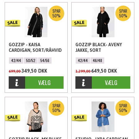
SPAR
SPAR
50%
50%
GOZZIP - KAISA
GOZZIP BLACK- AVENY
CARDIGAN, SORT/RÅHVID
JAKKE, SORT
42/44
50/52
54/56
42/44
46/48
349,50
DKK
649,50
DKK
699,00
1.299,00
SPAR
SPAR
50%
50%