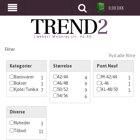
0,00
DKK
Filter
Ryd alle filtre
Kategorier
Størrelse
Pont Neuf
Basisvarer
42/44
M-42/44
1
4
1
Bukser
46/48
L-46
3
9
1
Kjole/Tunika
50/52
XL-48/50
7
9
1
54/56
6
Diverse
Nyheder
3
Tilbud
11