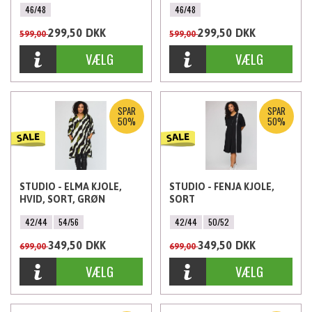
46/48
46/48
299,50
DKK
299,50
DKK
599,00
599,00
SPAR
SPAR
50%
50%
STUDIO - ELMA KJOLE,
STUDIO - FENJA KJOLE,
HVID, SORT, GRØN
SORT
42/44
54/56
42/44
50/52
349,50
DKK
349,50
DKK
699,00
699,00