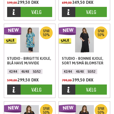
299,50
DKK
349,50
DKK
599,00
699,00
SPAR
SPAR
50%
50%
STUDIO - BIRGITTE KJOLE,
STUDIO - BONNIE KJOLE,
BLÅ HAVE M/HVIDE
SORT M/SMÅ BLOMSTER
BLOMSTER
ALLE FARVER
42/44
46/48
50/52
42/44
46/48
50/52
299,50
DKK
399,50
DKK
599,00
799,00
SPAR
SPAR
50%
50%