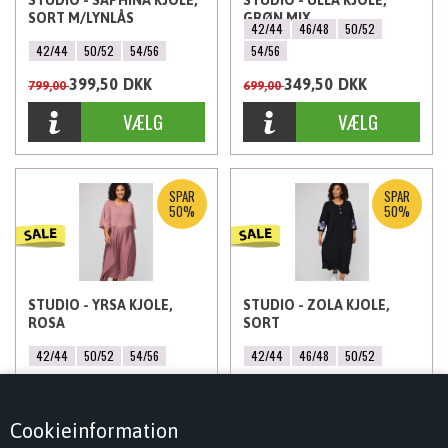
STUDIO - SAPHINA KJOLE,
STUDIO - ULLA KJOLE,
SORT M/LYNLÅS
GRØN MIX
42/44
46/48
50/52
42/44
50/52
54/56
54/56
399,50
DKK
349,50
DKK
799,00
699,00
SPAR
SPAR
50%
50%
STUDIO - YRSA KJOLE,
STUDIO - ZOLA KJOLE,
ROSA
SORT
42/44
50/52
54/56
42/44
46/48
50/52
349,50
DKK
399,50
DKK
699,00
799,00
Cookieinformation