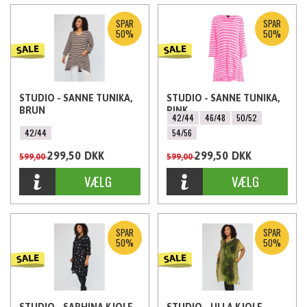
SPAR
SPAR
50%
50%
STUDIO - SANNE TUNIKA,
STUDIO - SANNE TUNIKA,
BRUN
PINK
42/44
46/48
50/52
42/44
54/56
299,50
DKK
299,50
DKK
599,00
599,00
SPAR
SPAR
50%
50%