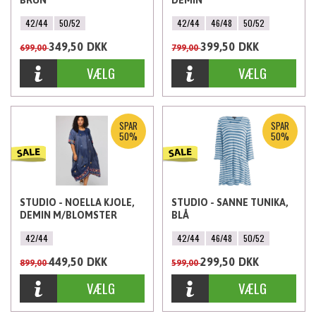
42/44
50/52
42/44
46/48
50/52
349,50
DKK
399,50
DKK
699,00
799,00
SPAR
SPAR
50%
50%
STUDIO - NOELLA KJOLE,
STUDIO - SANNE TUNIKA,
DEMIN M/BLOMSTER
BLÅ
42/44
42/44
46/48
50/52
449,50
DKK
299,50
DKK
899,00
599,00