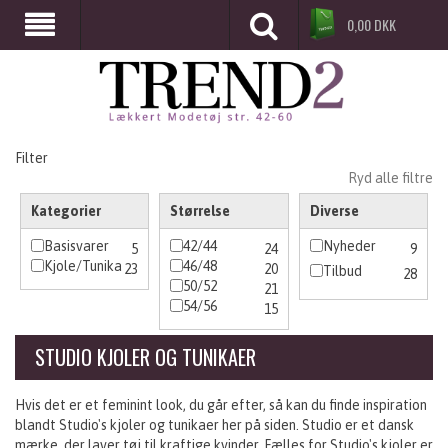
0,00
DKK
Filter
Ryd alle filtre
Kategorier
Størrelse
Diverse
Basisvarer
42/44
Nyheder
5
24
9
Kjole/Tunika
46/48
23
20
Tilbud
28
50/52
21
54/56
15
STUDIO KJOLER OG TUNIKAER
Hvis det er et feminint look, du går efter, så kan du finde inspiration
blandt Studio's kjoler og tunikaer her på siden. Studio er et dansk
mærke, der laver tøj til kraftige kvinder. Fælles for Studio's kjoler er