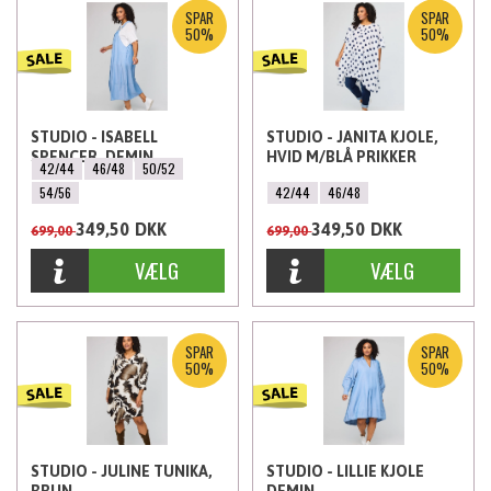
SPAR
SPAR
50%
50%
STUDIO - ISABELL
STUDIO - JANITA KJOLE,
SPENCER, DEMIN
HVID M/BLÅ PRIKKER
42/44
46/48
50/52
54/56
42/44
46/48
349,50
DKK
349,50
DKK
699,00
699,00
SPAR
SPAR
50%
50%
STUDIO - JULINE TUNIKA,
STUDIO - LILLIE KJOLE
BRUN
DEMIN