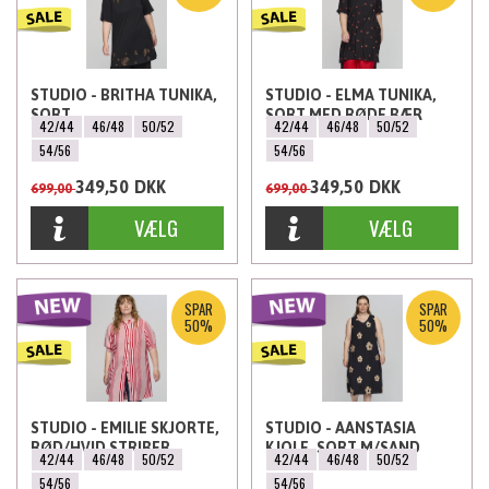
STUDIO - BRITHA TUNIKA,
STUDIO - ELMA TUNIKA,
SORT
SORT MED RØDE BÆR
42/44
46/48
50/52
42/44
46/48
50/52
54/56
54/56
349,50
DKK
349,50
DKK
699,00
699,00
SPAR
SPAR
50%
50%
STUDIO - EMILIE SKJORTE,
STUDIO - AANSTASIA
RØD/HVID STRIBER
KJOLE, SORT M/SAND
42/44
46/48
50/52
42/44
46/48
50/52
BLOMSTER
54/56
54/56