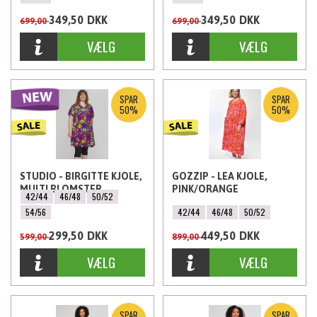
349,50
DKK
349,50
DKK
699,00
699,00
SPAR
SPAR
50%
50%
STUDIO - BIRGITTE KJOLE,
GOZZIP - LEA KJOLE,
MULTI BLOMSTER
PINK/ORANGE
42/44
46/48
50/52
54/56
42/44
46/48
50/52
299,50
DKK
449,50
DKK
599,00
899,00
SPAR
SPAR