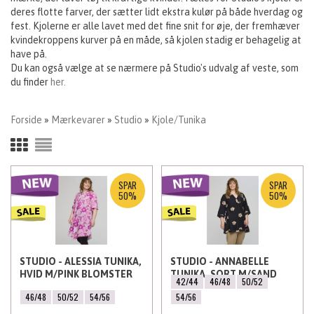
deres flotte farver, der sætter lidt ekstra kulør på både hverdag og
fest. Kjolerne er alle lavet med det fine snit for øje, der fremhæver
kvindekroppens kurver på en måde, så kjolen stadig er behagelig at
have på.
Du kan også vælge at se nærmere på Studio's udvalg af veste, som
du finder
her.
Forside
»
Mærkevarer
»
Studio
»
Kjole/Tunika
SPAR
SPAR
50%
50%
STUDIO - ALESSIA TUNIKA,
STUDIO - ANNABELLE
HVID M/PINK BLOMSTER
TUNIKA, SORT M/SAND
42/44
46/48
50/52
BLOMSTER
46/48
50/52
54/56
54/56