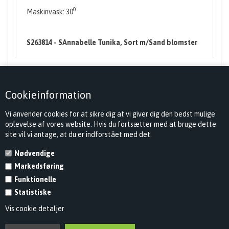
0
Maskinvask: 30
S263814 - SAnnabelle Tunika, Sort m/Sand blomster
Cookieinformation
Vi anvender cookies for at sikre dig at vi giver dig den bedst mulige
oplevelse af vores website. Hvis du fortsætter med at bruge dette
site vil vi antage, at du er indforstået med det.
Nødvendige
Markedsføring
KONTAKT
Funktionelle
INFORMATION
Statistiske
Vis cookie detaljer
NYHEDSBREV