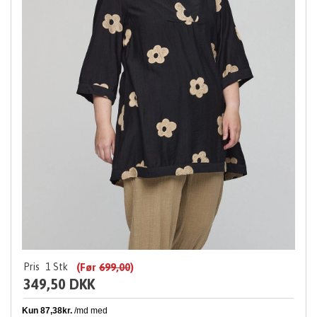
Pris
1
Stk
(Før
699,00
)
349,50 DKK