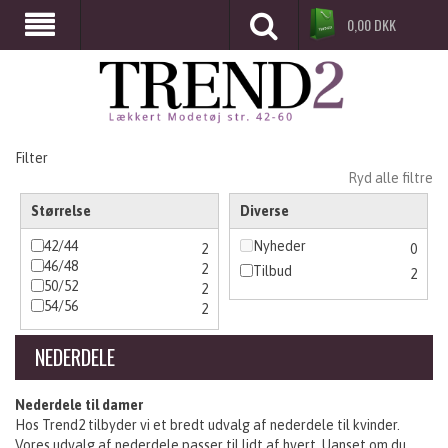
0,00
DKK
Filter
Ryd alle filtre
Størrelse
Diverse
42/44
Nyheder
2
0
46/48
2
Tilbud
2
50/52
2
54/56
2
NEDERDELE
Nederdele til damer
Hos Trend2 tilbyder vi et bredt udvalg af nederdele til kvinder.
Vores udvalg af nederdele passer til lidt af hvert. Uanset om du