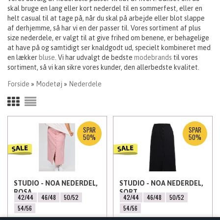
skal bruge en lang eller kort nederdel til en sommerfest, eller en
helt casual til at tage på, når du skal på arbejde eller blot slappe
af derhjemme, så har vi en der passer til. Vores sortiment af plus
size nederdele, er valgt til at give frihed om benene, er behagelige
at have på og samtidigt ser knaldgodt ud, specielt kombineret med
en lækker
bluse
. Vi har udvalgt de bedste
modebrands
til vores
sortiment, så vi kan sikre vores kunder, den allerbedste kvalitet.
Forside
»
Modetøj
»
Nederdele
SPAR
SPAR
50%
50%
STUDIO - NOA NEDERDEL,
STUDIO - NOA NEDERDEL,
ROSA
SORT
42/44
46/48
50/52
42/44
46/48
50/52
54/56
54/56