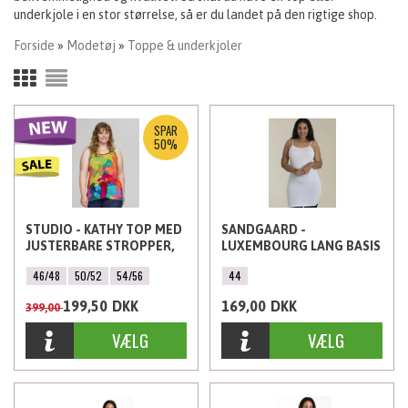
underkjole i en stor størrelse, så er du landet på den rigtige shop.
Forside
»
Modetøj
»
Toppe & underkjoler
SPAR
50%
STUDIO - KATHY TOP MED
SANDGAARD -
JUSTERBARE STROPPER,
LUXEMBOURG LANG BASIS
FARVE MIX
STROPTOP, HVID
46/48
50/52
54/56
44
199,50
DKK
169,00
DKK
399,00