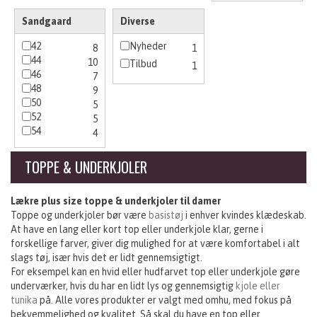
Sandgaard
Diverse
42
Nyheder
8
1
44
10
Tilbud
1
46
7
48
9
50
5
52
5
54
4
TOPPE & UNDERKJOLER
Lækre plus size toppe & underkjoler til damer
Toppe og underkjoler bør være
basistøj
i enhver kvindes klædeskab.
At have en lang eller kort top eller underkjole klar, gerne i
forskellige farver, giver dig mulighed for at være komfortabel i alt
slags tøj, især hvis det er lidt gennemsigtigt.
For eksempel kan en hvid eller hudfarvet top eller underkjole gøre
underværker, hvis du har en lidt lys og gennemsigtig
kjole eller
tunika
på. Alle vores produkter er valgt med omhu, med fokus på
bekvemmelighed og kvalitet. Så skal du have en top eller