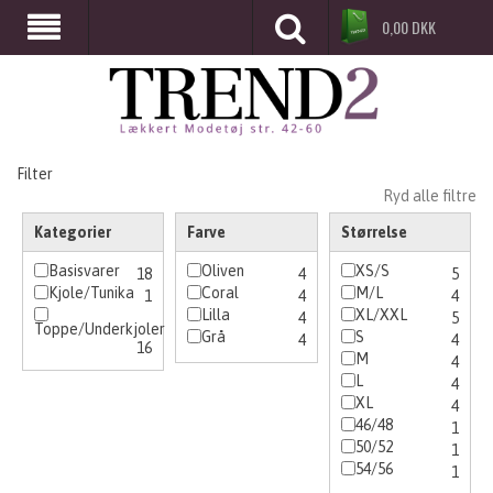
0,00
DKK
Filter
Ryd alle filtre
Kategorier
Farve
Størrelse
Basisvarer
Oliven
XS/S
18
4
5
Kjole/Tunika
Coral
M/L
1
4
4
Lilla
XL/XXL
4
5
Toppe/Underkjoler
Grå
S
4
4
16
M
4
L
4
XL
4
46/48
1
50/52
1
54/56
1