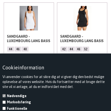
SANDGAARD -
SANDGAARD -
LUXEMBOURG LANG BASIS
LUXEMBOURG LANG BASIS
TOP, HVID
TOP, SORT
44
46
48
42
44
46
52
199,00
DKK
199,00
DKK
Cookieinformation
Vi anvender cookies for at sikre dig at vi giver dig den bedst mulige
oplevelse af vores website. Hvis du fortsætter med at bruge dette
site vil vi antage, at du er indforstået med det.
Nødvendige
Markedsføring
KONTAKT
Funktionelle