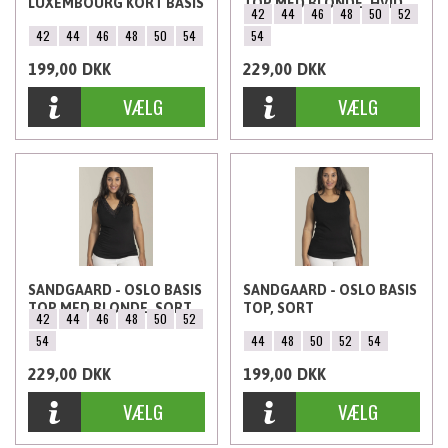
LUXEMBOURG KORT BASIS
TOP MED BLONDE, HVID
42
44
46
48
50
52
TOP, SORT
42
44
46
48
50
54
54
199,00
DKK
229,00
DKK
SANDGAARD - OSLO BASIS
SANDGAARD - OSLO BASIS
TOP MED BLONDE, SORT
TOP, SORT
42
44
46
48
50
52
54
44
48
50
52
54
229,00
DKK
199,00
DKK