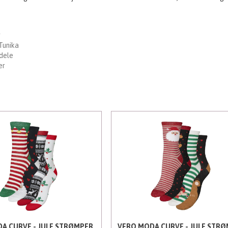
r
Tunika
dele
er
A CURVE - JULE STRØMPER
VERO MODA CURVE - JULE STR