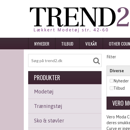
NYHEDER
TILBUD
VILKÅR
OTHER COUN
Filter
Diverse
PRODUKTER
Nyheder
Tilbud
Modetøj
VERO M
Træningstøj
Vero Moda Cu
Sko & støvler
deres smukke 
Curve er inge