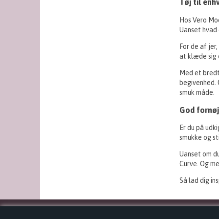
Tøj til enh
Hos Vero Moda
Uanset hvad d
For de af jer
at klæde sig 
Med et bredt 
begivenhed. 
smuk måde.
God fornøj
Er du på udki
smukke og sti
Uanset om du 
Curve. Og med
Så lad dig in