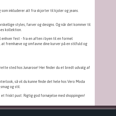
om inkluderer alt fra skjorter til kjoler og jeans.
orskellige styles, farver og designs. Og når det kommer til
ses kollektion.
enhver fest - fra en aften i byen til en formel
il at fremhæve og omfavne dine kurver på en stilfuld og
t rette sted hos Junarose! Her finder du et bredt udvalg af
nterlook, så vil du kunne finde det hele hos Vero Moda
 smag og stil.
e et friskt pust. Rigtig god fornøjelse med shoppingen!