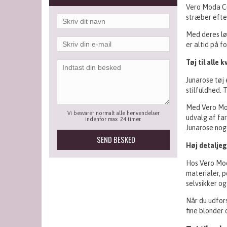
Vero Moda Cu
stræber efte
Med deres lø
er altid på 
Tøj til alle 
Junarose tøj
stilfuldhed.
Med Vero Moda
Vi besvarer normalt alle henvendelser
udvalg af far
indenfor max. 24 timer.
Junarose nog
Høj detalje
Hos Vero Moda
materialer, p
selvsikker og
Når du udfors
fine blonder 