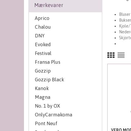
Mærkevarer
Bluser
Aprico
Bukse
Kjole/
Chalou
Neder
DNY
Skjort
Evoked
Festival
Fransa Plus
Gozzip
Gozzip Black
Kanok
Magna
No. 1 by OX
OnlyCarmakoma
Pont Neuf
VERO MOD