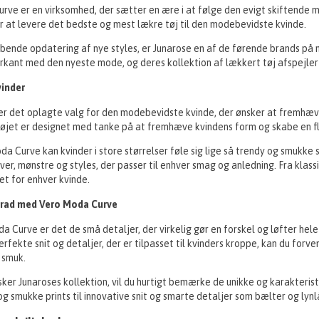
rve er en virksomhed, der sætter en ære i at følge den evigt skiftende m
r at levere det bedste og mest lækre tøj til den modebevidste kvinde.
bende opdatering af nye styles, er Junarose en af de førende brands på m
forkant med den nyeste mode, og deres kollektion af lækkert tøj afspejle
kvinder
 er det oplagte valg for den modebevidste kvinde, der ønsker at fremhæv
 Tøjet er designet med tanke på at fremhæve kvindens form og skabe en fl
 Curve kan kvinder i store størrelser føle sig lige så trendy og smukke so
ver, mønstre og styles, der passer til enhver smag og anledning. Fra klassi
et for enhver kvinde.
grad med Vero Moda Curve
 Curve er det de små detaljer, der virkelig gør en forskel og løfter hele
erfekte snit og detaljer, der er tilpasset til kvinders kroppe, kan du forvent
 smuk.
ker Junaroses kollektion, vil du hurtigt bemærke de unikke og karakteristi
og smukke prints til innovative snit og smarte detaljer som bælter og lynl