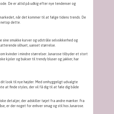
ode. De er altid på udkig efter nye tendenser og
arkedet, når det kommer til at følge tidens trends. De
r netop dette.
e sine smukke kurver og udstråle selvsikkerhed og
atterende silhuet, uanset størrelse.
m kvinder i mindre størrelser. Junarose tilbyder et stort
ske kjoler og bukser til trendy bluser og jakker, har
 dit look til nye højder. Med omhyggeligt udvalgte
e at finde styles, der vil få dig til at føle dig både
ske detaljer, der adskiller tøjet fra andre mærker. Fra
åse, er der noget for enhver smag og stil hos Junarose.