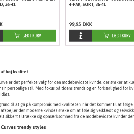
D, 36-41
4-PAK, SORT, 36-41
K
99,95
DKK
 af høj kvalitet
rve er det perfekte valg for den modebevidste kvinde, der ønsker at klæd
 sin personlige stil. Med fokus på tidens trends og en forkærlighed for kva
idløs.
grund til at gå på kompromis med kvaliteten, når det kommer til at følge 
afspejler den moderne kvindes ønske om at føle sig velklædt og selvsikker
 helt sikkert tiltrække sig opmærksomhed fra de modebevidste kvinder de
Curves trendy styles