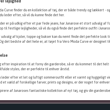
ver lejlighed
 Curve finder du en kollektion af tøj, der er både trendy og lækkert - og s
u leder efter, så vil du kunne finde det her.
, der er på udkig efter et par fede jeans, har Junarose et stort udvalg af f
op til festlige lejligheder, så vil du også finde det perfekte outfit i Junaro
udvalg af kjoler, toppe og bukser kan du nemt finde det perfekte look til 
Og det bedste af det hele er, at tøjet fra Vero Moda Curve er designet t
else
g efter inspiration til at forny din garderobe, så er du kommet til det hel
lfulde styles, der er perfekte til enhver årstid.
leder efter et let og luftigt sommeroutfit eller et varmt og hyggeligt vi
 et væld af forskellige farver, prints og designs, er der noget for enhver
spirere af Junaroses fantastiske kollektion af nyt tøj, og giv din garderob