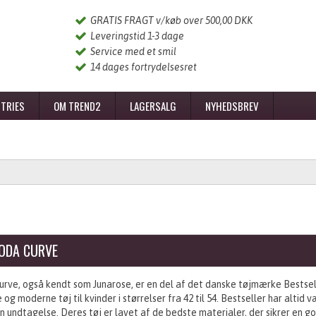
GRATIS FRAGT v/køb over 500,00 DKK
Leveringstid 1-3 dage
Service med et smil
14 dages fortrydelsesret
TRIES
OM TREND2
LAGERSALG
NYHEDSBREV
ODA CURVE
rve, også kendt som Junarose, er en del af det danske tøjmærke Bestsel
og moderne tøj til kvinder i størrelser fra 42 til 54. Bestseller har alti
n undtagelse. Deres tøj er lavet af de bedste materialer, der sikrer en 