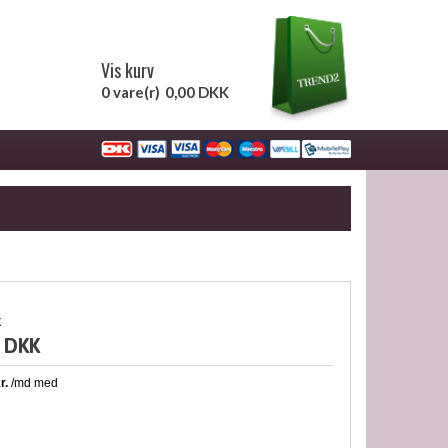
Vis kurv
0 vare(r)
0,00 DKK
k
 DKK