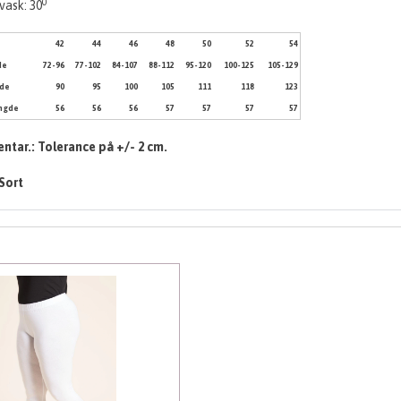
0
vask: 30
e
42
44
46
48
50
52
54
de
72-96
77-102
84-107
88-112
95-120
100-125
105-129
dde
90
95
100
105
111
118
123
ængde
56
56
56
57
57
57
57
tar.: Tolerance på +/- 2 cm.
Sort