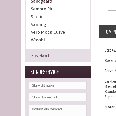
Sandgaard
Sempre Piu
Studio
Vanting
OM P
Vero Moda Curve
Wasabi
Str.: 42
Gavekort
Beskriv
KUNDESERVICE
Farve: 
Lækker
Bred el
Blonded
Super l
Materi