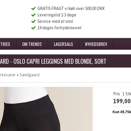
GRATIS FRAGT v/køb over 500,00 DKK
Leveringstid 1-3 dage
Service med et smil
14 dages fortrydelsesret
TRIES
OM TREND2
LAGERSALG
NYHEDSBREV
ARD - OSLO CAPRI LEGGINGS MED BLONDE, SORT
rkevarer
»
Sandgaard
Pris
1
St
199,00