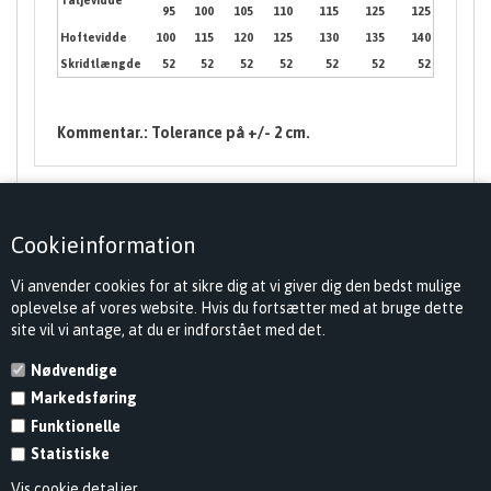
95
100
105
110
115
125
125
Hoftevidde
100
115
120
125
130
135
140
Skridtlængde
52
52
52
52
52
52
52
Kommentar.: Tolerance på +/- 2 cm.
Cookieinformation
Vi anvender cookies for at sikre dig at vi giver dig den bedst mulige
oplevelse af vores website. Hvis du fortsætter med at bruge dette
site vil vi antage, at du er indforstået med det.
Nødvendige
Markedsføring
KONTAKT
Funktionelle
INFORMATION
Statistiske
Vis cookie detaljer