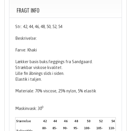
FRAGT INFO
Str.: 42, 44, 46, 48, 50, 52, 54
Beskrivelse:
Farve: Khaki
Lækker basis buks/leggings fra Sandgaard.
Strækbar viskose kvalitet.
Lille fin åbnings slids i siden.
Elastik i taljen.
Materiale: 70% viscose, 25% nylon, 5% elastik
0
Maskinvask: 30
Størrelse
42
44
46
48
50
52
54
80-
85-
90-
95-
100-
105-
110-
Taljevidde