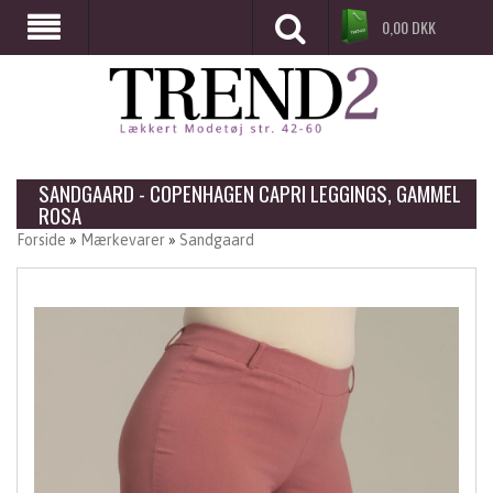
0,00
DKK
SANDGAARD - COPENHAGEN CAPRI LEGGINGS, GAMMEL
ROSA
Forside
»
Mærkevarer
»
Sandgaard