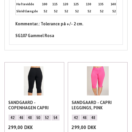
Hoftevidde
100
115
120
125
130
135
140
Skridtlængde
52
52
52
52
52
52
52
Kommentar.: Tolerance på +/- 2 cm.
SG107 Gammel Rosa
SANDGAARD -
SANDGAARD - CAPRI
COPENHAGEN CAPRI
LEGGINGS, PINK
LEGGINGS, SORT
42
46
48
50
52
54
42
46
48
299,00
DKK
299,00
DKK