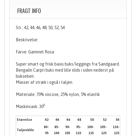
FRAGT INFO
Str.: 42, 44, 46, 48, 50, 52, 54
Beskrivelse:
Farve: Gammel Rosa
Super smart og frisk basis buks/leggings fra Sandgaard.
Bengalin Carpri buks med lille slids i siden nederst på
bukseben.
Masser af stræk i også i taljen.
Materiale: 70% viscose, 25% nylon, 5% elastik
0
Maskinvask: 30
Størrelse
42
44
46
48
50
52
54
80-
85-
90-
95-
100-
105-
110-
Taljevidde
95
100
105
110
115
125
125