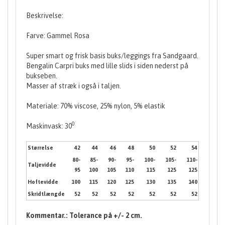
Beskrivelse:
Farve: Gammel Rosa
Super smart og frisk basis buks/leggings fra Sandgaard.
Bengalin Carpri buks med lille slids i siden nederst på
bukseben.
Masser af stræk i også i taljen.
Materiale: 70% viscose, 25% nylon, 5% elastik
0
Maskinvask: 30
Størrelse
42
44
46
48
50
52
54
80-
85-
90-
95-
100-
105-
110-
Taljevidde
95
100
105
110
115
125
125
Hoftevidde
100
115
120
125
130
135
140
Skridtlængde
52
52
52
52
52
52
52
Kommentar.: Tolerance på +/- 2 cm.