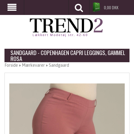
0,00
DKK
SANDGAARD - COPENHAGEN CAPRI LEGGINGS, GAMMEL
ROSA
Forside
»
Mærkevarer
»
Sandgaard