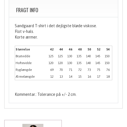
FRAGT INFO
Sandgaard T-shirt i det dejligste bløde viskose.
Flot v-hals.
Korte ærmer.
Størrelse
42
44
46
48
50
52
54
Brystvidde
125
125
130
135
140
145
150
Hoftevidde
120
120
130
135
140
145
150
Ryglængde
69
70
71
72
73
75
76
Ærmelængde
12
13
14
15
16
17
18
Kommentar.: Tolerance på +/- 2 cm.