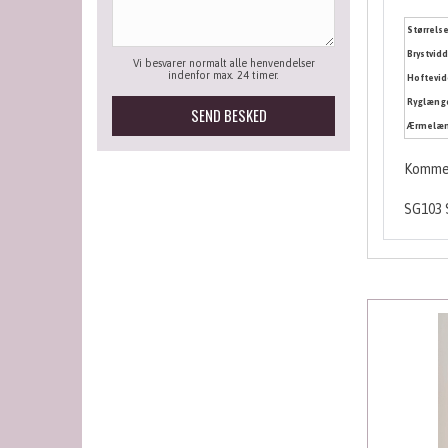
Størrels
Brystvid
Vi besvarer normalt alle henvendelser
indenfor max. 24 timer.
Hoftevi
Ryglæng
Ærmelæ
Kommen
SG103 