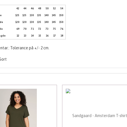
e
42
44
46
48
50
52
54
de
125
125
130
135
140
145
150
dde
120
120
130
135
140
145
150
de
69
70
71
72
73
75
76
ngde
12
13
14
15
16
17
18
tar.: Tolerance på +/- 2 cm.
Sort