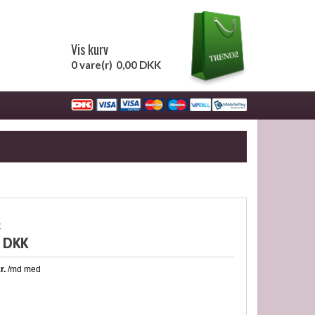
Vis kurv
0 vare(r)
0,00 DKK
k
 DKK