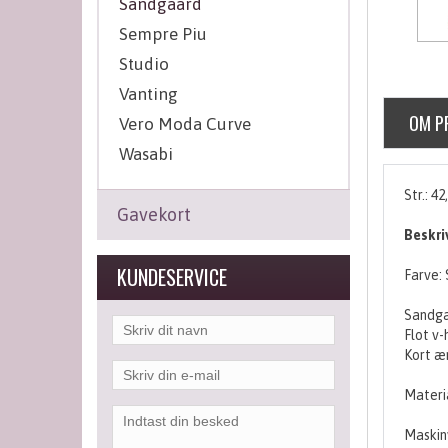
Sandgaard
Sempre Piu
Studio
Vanting
OM P
Vero Moda Curve
Wasabi
Str.: 42
Gavekort
Beskri
KUNDESERVICE
Farve: 
Sandgaa
Flot v-
Kort æ
Materi
Maskin