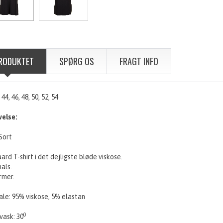
RODUKTET
SPØRG OS
FRAGT INFO
, 44, 46, 48, 50, 52, 54
velse:
Sort
rd T-shirt i det dejligste bløde viskose.
hals.
rmer.
ale: 95% viskose, 5% elastan
0
vask: 30