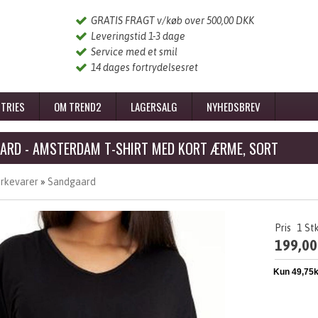
GRATIS FRAGT v/køb over 500,00 DKK
Leveringstid 1-3 dage
Service med et smil
14 dages fortrydelsesret
TRIES
OM TREND2
LAGERSALG
NYHEDSBREV
ARD - AMSTERDAM T-SHIRT MED KORT ÆRME, SORT
rkevarer
»
Sandgaard
Pris
1
St
199,00