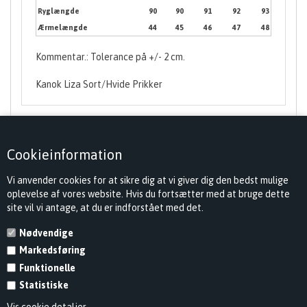
Ryglængde
90
90
91
92
93
Ærmelængde
44
45
46
47
48
Kommentar.: Tolerance på +/- 2 cm.
Kanok Liza Sort/Hvide Prikker
Cookieinformation
Vi anvender cookies for at sikre dig at vi giver dig den bedst mulige
oplevelse af vores website. Hvis du fortsætter med at bruge dette
site vil vi antage, at du er indforstået med det.
Nødvendige
Markedsføring
KONTAKT
Funktionelle
INFORMATION
Statistiske