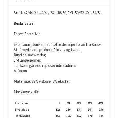
Str.: L-42/44, XL-44/46, 2XL-48/50, 3XL-50/52, 4XL-54/56
Beskrivelse:
Farve: Sort/Hvid
Skøn smart tunika med flotte detaljer foran fra Kanok.
Stof med hvide prikker på kryds og tværs.
Rund halsudskæring.
3/4 lange ærmer.
Tunikaen går ned i spidser ude i siderne.
A-facon.
Materiale: 92% viskose, 8% elastan
0
Maskinvask: 40
Størrelse
L
XL
2XL
3XL
4XL
Brystvidde
116
126
134
144
156
Hoftevidde
150
156
162
170
184