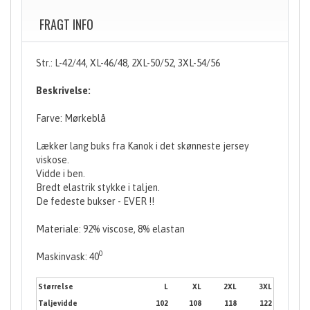
FRAGT INFO
Str.: L-42/44, XL-46/48, 2XL-50/52, 3XL-54/56
Beskrivelse:
Farve: Mørkeblå
Lækker lang buks fra Kanok i det skønneste jersey
viskose.
Vidde i ben.
Bredt elastrik stykke i taljen.
De fedeste bukser - EVER !!
Materiale: 92% viscose, 8% elastan
0
Maskinvask: 40
Størrelse
L
XL
2XL
3XL
Taljevidde
102
108
118
122