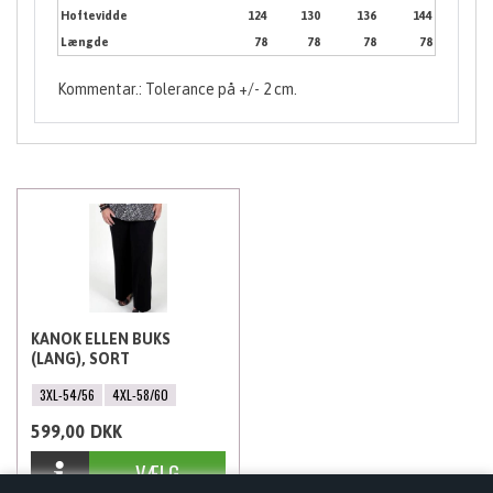
Hoftevidde
124
130
136
144
Længde
78
78
78
78
Kommentar.: Tolerance på +/- 2 cm.
KANOK ELLEN BUKS
(LANG), SORT
3XL-54/56
4XL-58/60
599,00
DKK