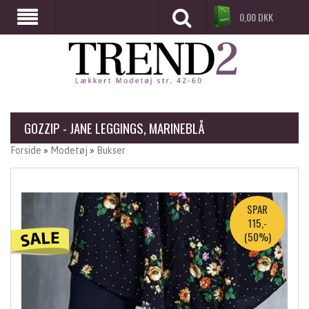
0,00
DKK
GOZZIP - JANE LEGGINGS, MARINEBLÅ
Forside
»
Modetøj
»
Bukser
SPAR
115,-
(50%)