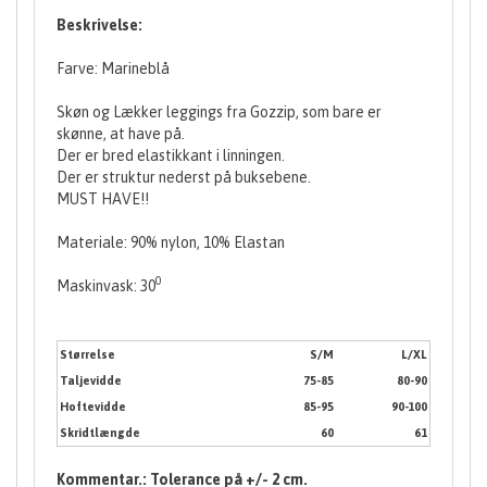
Beskrivelse:
Farve: Marineblå
Skøn og Lækker leggings fra Gozzip, som bare er
skønne, at have på.
Der er bred elastikkant i linningen.
Der er struktur nederst på buksebene.
MUST HAVE!!
Materiale: 90% nylon, 10% Elastan
0
Maskinvask: 30
Størrelse
S/M
L/XL
Taljevidde
75-85
80-90
Hoftevidde
85-95
90-100
Skridtlængde
60
61
Kommentar.: Tolerance på +/- 2 cm.