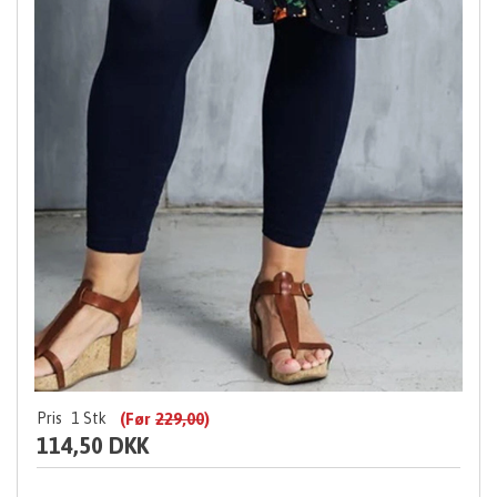
Pris
1
Stk
(Før
229,00
)
114,50 DKK