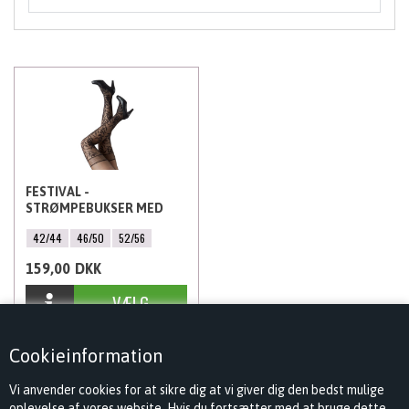
FESTIVAL -
STRØMPEBUKSER MED
BLOMSTER 25 DENIER,
42/44
46/50
52/56
SORT
159,00
DKK
Cookieinformation
Vi anvender cookies for at sikre dig at vi giver dig den bedst mulige
oplevelse af vores website. Hvis du fortsætter med at bruge dette