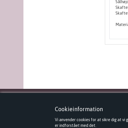
Sålhøjd
Skafteh
Skaftev
Materi
KONTAKT
Cookieinformation
Trend2
Vi anvender cookies for at sikre dig at vi
er indforstået med det.
Rørmosen 85, Kælderen