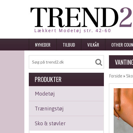
NYHEDER
TILBUD
VILKÅR
OTHER COUN
VANTING
Forside
»
Sko
PRODUKTER
Modetøj
Træningstøj
Sko & støvler