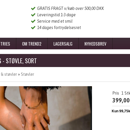
GRATIS FRAGT v/køb over 500,00 DKK
Leveringstid 1-3 dage
Service med et smil
14 dages fortrydelsesret
TRIES
OM TREND2
LAGERSALG
NYHEDSBREV
 - STØVLE, SORT
 & støvler
»
Støvler
Pris
1
St
399,00