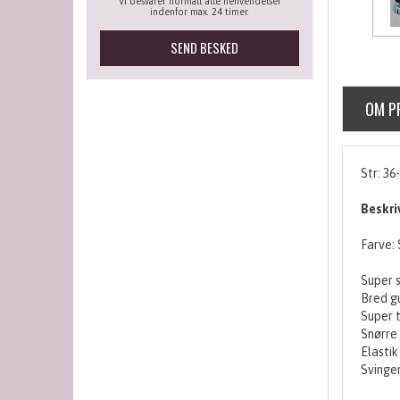
Vi besvarer normalt alle henvendelser
indenfor max. 24 timer.
OM P
Str: 36
Beskri
Farve: 
Super 
Bred g
Super t
Snørre
Elastik
Svinger