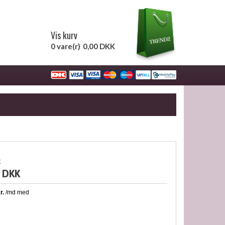
Vis kurv
0 vare(r)
0,00 DKK
k
 DKK