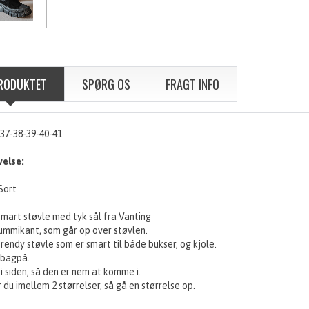
RODUKTET
SPØRG OS
FRAGT INFO
-37-38-39-40-41
velse:
Sort
smart støvle med tyk sål fra Vanting
ummikant, som går op over støvlen.
rendy støvle som er smart til både bukser, og kjole.
 bagpå.
 i siden, så den er nem at komme i.
 du imellem 2 størrelser, så gå en størrelse op.