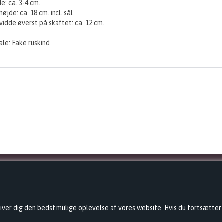
e: ca. 3-4 cm.
øjde: ca. 18 cm. incl. sål
idde øverst på skaftet: ca. 12 cm.
ale: Fake ruskind
INFORMATION
Nyheder
 giver dig den bedst mulige oplevelse af vores website. Hvis du fortsætter
Tilbud