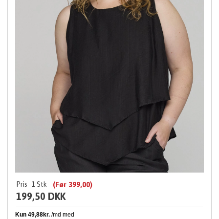
Pris
1
Stk
(Før
399,00
)
199,50 DKK