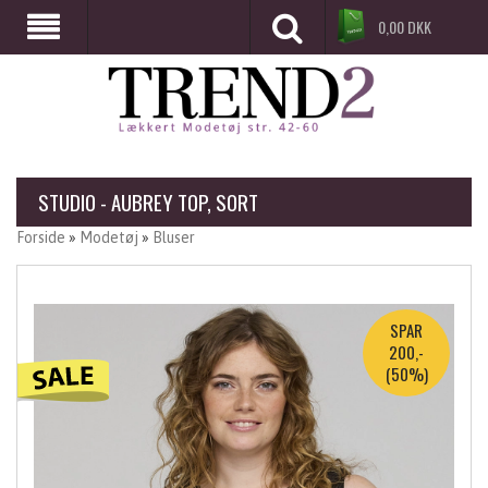
0,00
DKK
STUDIO - AUBREY TOP, SORT
Forside
»
Modetøj
»
Bluser
SPAR
200,-
(50%)