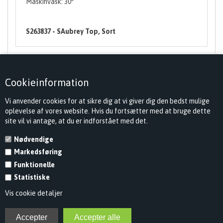
Maskinvask: 30
S263837 - SAubrey Top, Sort
Cookieinformation
Vi anvender cookies for at sikre dig at vi giver dig den bedst mulige
oplevelse af vores website. Hvis du fortsætter med at bruge dette
site vil vi antage, at du er indforstået med det.
Nødvendige
Markedsføring
KONTAKT
Funktionelle
INFORMATION
Statistiske
Vis cookie detaljer
NYHEDSBREV