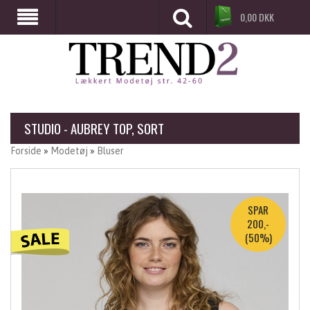
0,00
DKK
STUDIO - AUBREY TOP, SORT
Forside
»
Modetøj
»
Bluser
SPAR
200,-
(50%)