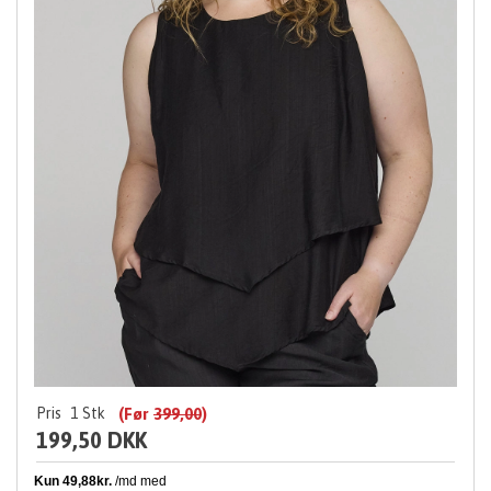
Pris
1
Stk
(Før
399,00
)
199,50 DKK