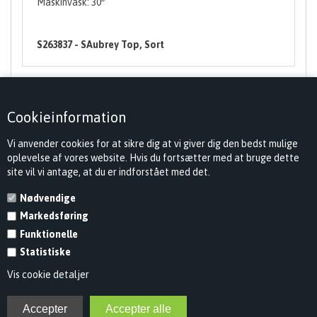
Maskinvask: 30
S263837 - SAubrey Top, Sort
Cookieinformation
Vi anvender cookies for at sikre dig at vi giver dig den bedst mulige
oplevelse af vores website. Hvis du fortsætter med at bruge dette
site vil vi antage, at du er indforstået med det.
Nødvendige
Markedsføring
KONTAKT
Funktionelle
INFORMATION
Statistiske
Vis cookie detaljer
NYHEDSBREV